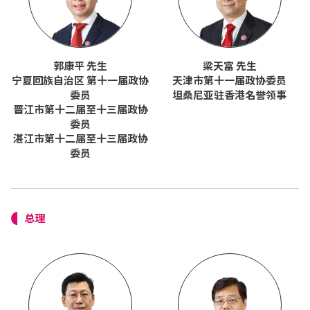
郭康平 先生
梁天富 先生
宁夏回族自治区 第十一届政协
天津市第十一届政协委员
委员
坦桑尼亚驻香港名誉领事​
晋江市第十二届至十三届政协
委员
湛江市第十二届至十三届政协
委员
总理