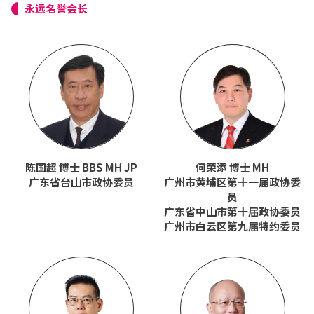
永远名誉会长
何荣添 博士 MH
陈国超 博士 BBS MH JP
广州市黄埔区第十一届政协委
广东省台山市政协委员
员
广东省中山市第十届政协委员
广州市白云区第九届特约委员