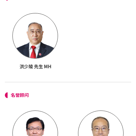
洪少陵 先生 MH
名誉顾问