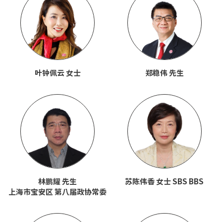
叶钟佩云 女士
郑稳伟 先生
林鹏耀 先生
苏陈伟香 女士 SBS BBS
上海市宝安区 第八届政协常委