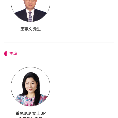
王志文 先生
主席
董吴玲玲 女士 JP