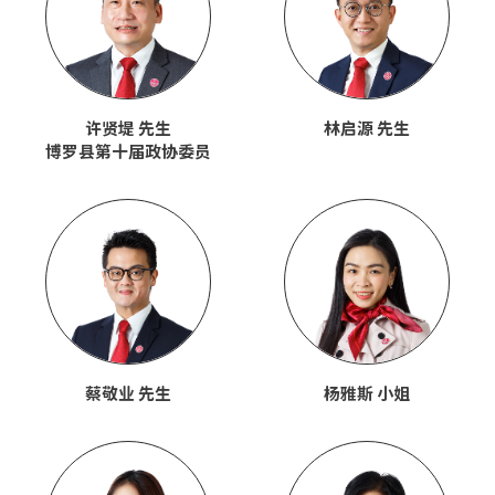
许贤堤 先生
林启源 先生
博罗县第十届政协委员
蔡敬业 先生
杨雅斯 小姐