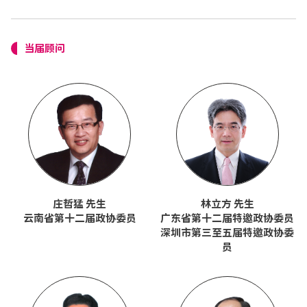
当届顾问
庄哲猛 先生
林立方 先生
云南省第十二届政协委员
广东省第十二届特邀政协委员
深圳市第三至五届特邀政协委
员