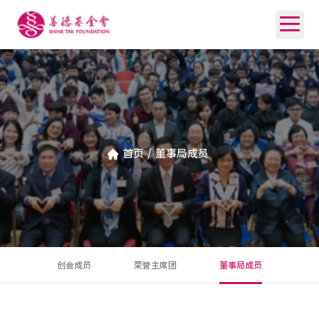
首页
/
董事局成员
创会成员
荣誉主席团
董事局成员