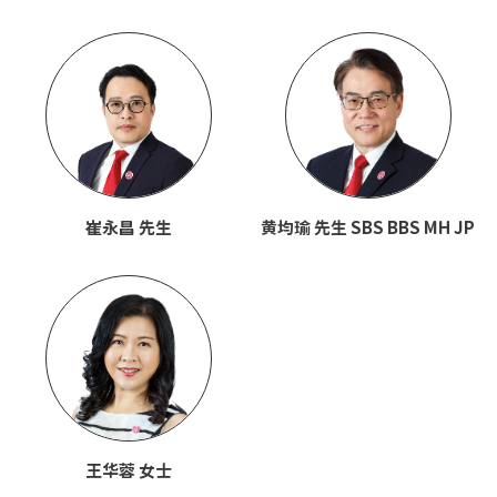
崔永昌 先生
黄均瑜 先生 SBS BBS MH JP
王华蓉 女士