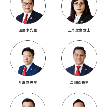
温建忠 先生
王陈鸳鸯 女士
叶嘉威 先生
温佩麟 先生