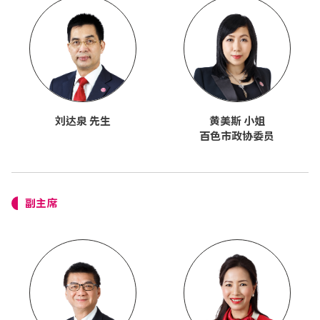
刘达泉 先生
黄美斯 小姐
百色市政协委员
副主席