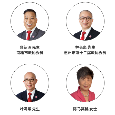
黎绍深 先生
林长泉 先生
南雄市政协委员
惠州市第十二届政协委员
叶满棠 先生
陈马笑桃 女士