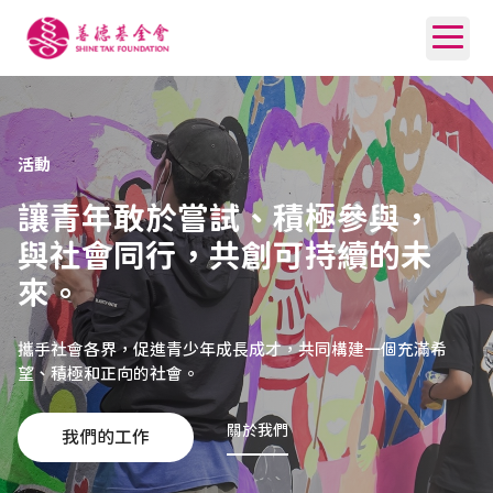
活動
讓青年敢於嘗試、積極參與，
與社會同行，共創可持續的未
來。
攜手社會各界，促進青少年成長成才，共同構建一個充滿希
望、積極和正向的社會。
關於我們
我們的工作