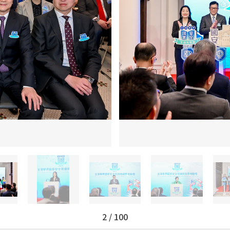
3
/
100