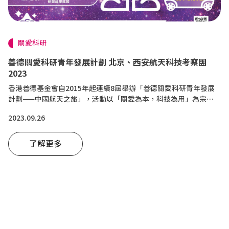
關愛科研
善德關愛科研青年發展計劃 北京、西安航天科技考察團
2023
香港善德基金會自2015年起連續8屆舉辦「善德關愛科研青年發展
計劃——中國航天之旅」，活動以「關愛為本，科技為用」為宗
旨，全額資助近千名通過甄選的優秀香港中學生赴內地研學，旨在
2023.09.26
引導香港青年關注科技創新，激發其對科技事業的興趣，鼓勵積極
參與國家高新科技研發活動，通過創新科技改善民眾生活，以「科
了解更多