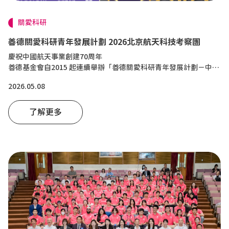
關愛科研
善德關愛科研青年發展計劃 2026北京航天科技考察團
慶祝中國航天事業創建70周年
善德基金會自2015 起連續舉辦「善德關愛科研青年發展計劃－中國
航天之旅」，已全額資助逾千名通過甄選的優秀香港中學生代表前
2026.05.08
往首都北京、西安、南京等地研學，提倡香港青年關注科技創新，
積極參與國家高新科技研發活動，激發年輕人對科技發展的興趣，
利用創新科技改善不同人士的生活；以「科教興國」育才引領未來
了解更多
發展，回饋社會，培養家國情懷。...