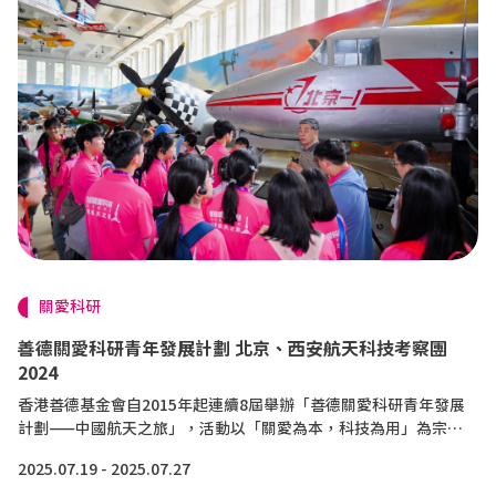
關愛科研
善德關愛科研青年發展計劃 北京、西安航天科技考察團
2024
香港善德基金會自2015年起連續8屆舉辦「善德關愛科研青年發展
計劃——中國航天之旅」，活動以「關愛為本，科技為用」為宗
旨，全額資助近千名通過甄選的優秀香港中學生赴內地研學，旨在
2025.07.19 - 2025.07.27
引導香港青年關注科技創新，激發其對科技事業的興趣，鼓勵積極