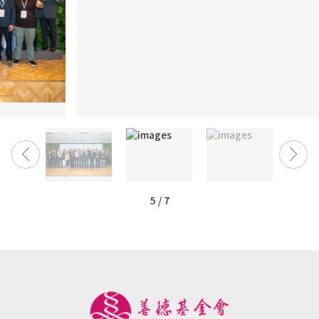
5
/
7