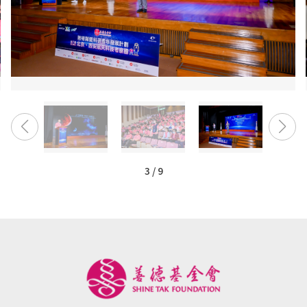
3
/
9