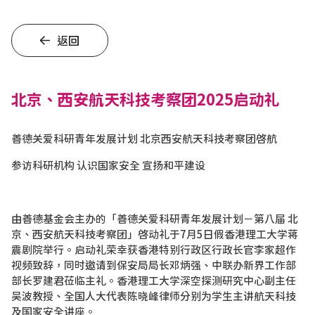
返回
北京、西安航天科技考察团2025启动礼
善德关爱科研青年发展计划 北京西安航天科技考察团啓航
参访科研机构 认识国家安全 宣扬和平建设
由善德基金会主办的「善德关爱科研青年发展计划－第八届 北
京、西安航天科技考察团」啓动礼于7月5日假香港理工大学蒋
震剧院举行。启动礼荣幸获香港特别行政区行政长官李家超作
视频致辞，同时邀请到保安局局长邓炳强、中联办新界工作部
部长罗建君莅临主礼。香港理工大学深空探测研究中心副主任
吴波教授、全国人大代表陈晓峰律师分别为学生主讲航天科技
及国家安全讲座。