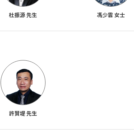
馮少雲 女士
杜振源 先生
許賢堤 先生