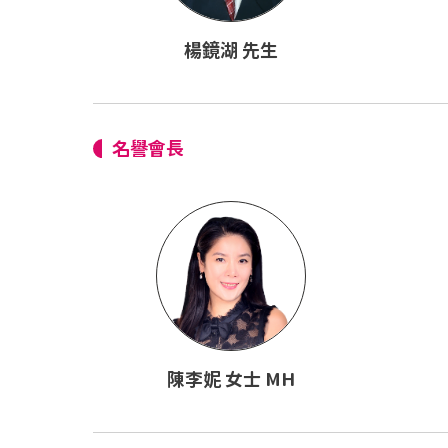
楊鏡湖 先生
名譽會長
陳李妮 女士 MH