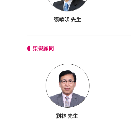
張曉明 先生
榮譽顧問
劉林 先生 ​