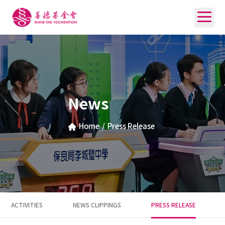
News
Home
/
Press Release
ACTIVITIES
NEWS CLIPPINGS
PRESS RELEASE